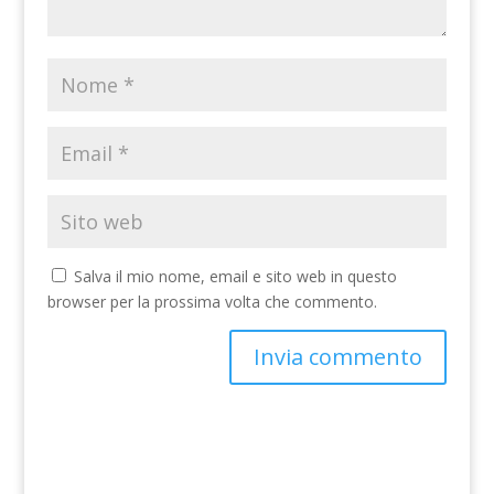
Salva il mio nome, email e sito web in questo
browser per la prossima volta che commento.
A
l
t
e