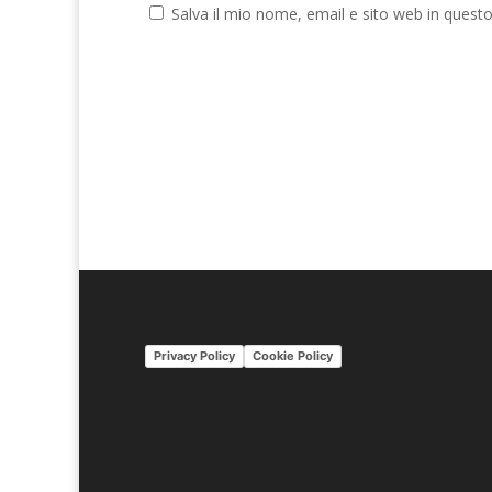
Salva il mio nome, email e sito web in ques
A
l
t
e
r
n
a
t
i
v
Privacy Policy
Cookie Policy
e
: