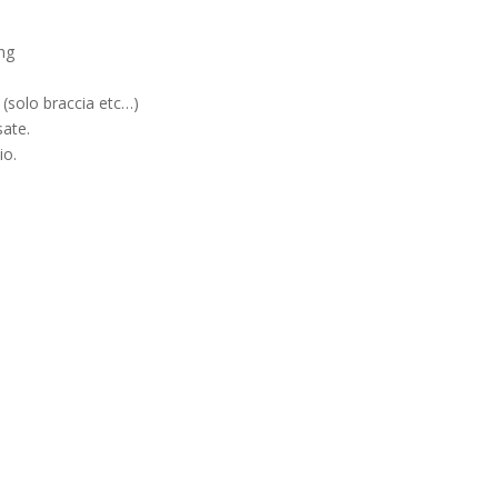
ng
 (solo braccia etc…)
ate.
io.