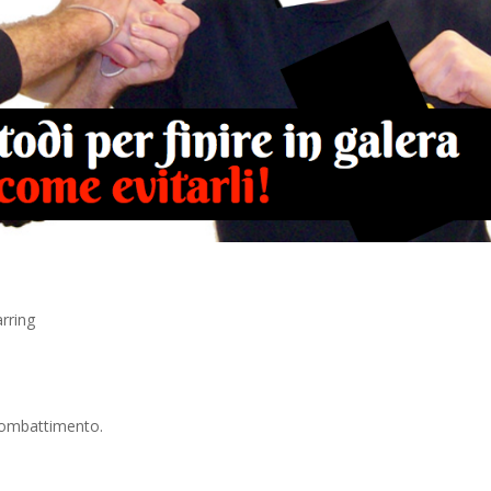
rring
combattimento.