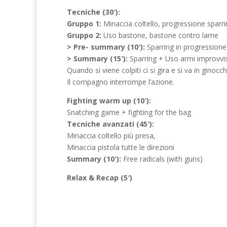
Tecniche (30′):
Gruppo 1:
Minaccia coltello, progressione sparri
Gruppo 2:
Uso bastone, bastone contro lame
> Pre- summary (10′):
Sparring in progressione
> Summary (15′):
Sparring + Uso armi improvvis
Quando si viene colpiti ci si gira e si va in ginocch
Il compagno interrompe l’azione.
Fighting warm up (10′):
Snatching game + fighting for the bag
Tecniche avanzati (45′):
Minaccia coltello più presa,
Minaccia pistola tutte le direzioni
Summary (10′):
Free radicals (with guns)
Relax & Recap (5′)