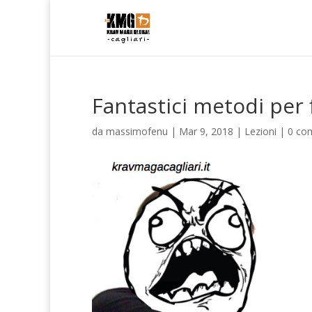
Fantastici metodi per f
da
massimofenu
|
Mar 9, 2018
|
Lezioni
|
0 co