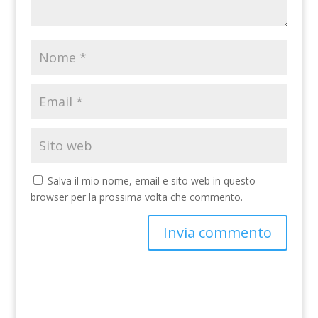
Salva il mio nome, email e sito web in questo
browser per la prossima volta che commento.
A
l
t
e