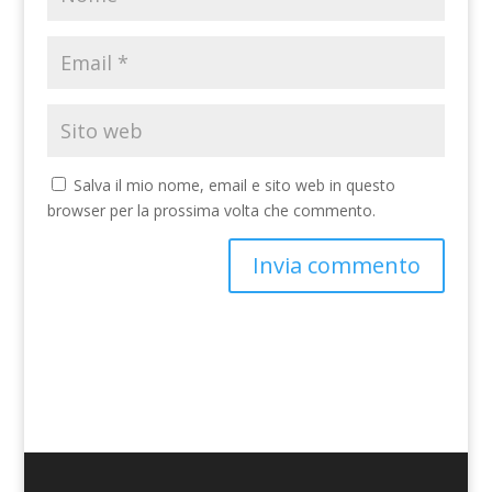
Salva il mio nome, email e sito web in questo
browser per la prossima volta che commento.
A
l
t
e
r
n
a
t