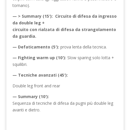
tornano).
— > Summary (15′): Circuito di difesa da ingresso
da double leg +
circuito con rialzata di difesa da strangolamento
da guardia.
— Defaticamento (5′):
prova lenta della tecnica.
— Fighting warm up (10′):
Slow sparing solo lotta +
squilibri.
— Tecniche avanzati (45′):
Double leg front and rear
— Summary (10′):
Sequenza di tecniche di difesa da pugni più double leg
avanti e dietro.