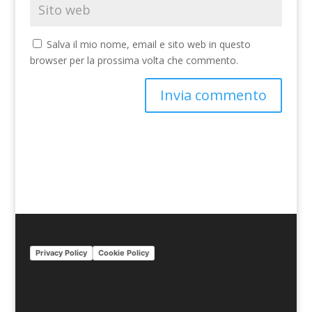
Salva il mio nome, email e sito web in questo
browser per la prossima volta che commento.
A
l
t
e
r
n
a
t
i
Privacy Policy
Cookie Policy
v
e
: