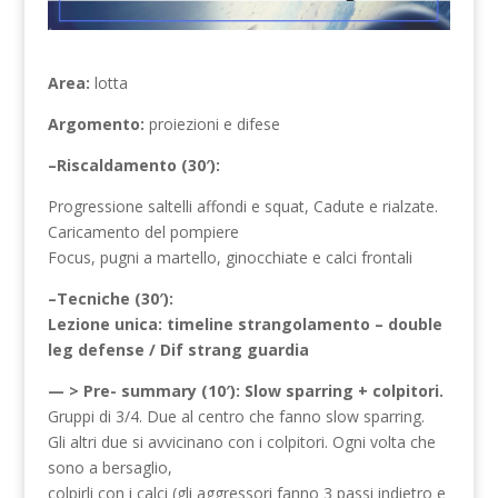
Area:
lotta
Argomento:
proiezioni e difese
–Riscaldamento (30′):
Progressione saltelli affondi e squat, Cadute e rialzate.
Caricamento del pompiere
Focus, pugni a martello, ginocchiate e calci frontali
–Tecniche (30′):
Lezione unica: timeline strangolamento – double
leg defense / Dif strang guardia
— > Pre- summary (10′): Slow sparring + colpitori.
Gruppi di 3/4. Due al centro che fanno slow sparring.
Gli altri due si avvicinano con i colpitori. Ogni volta che
sono a bersaglio,
colpirli con i calci (gli aggressori fanno 3 passi indietro e