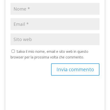
Salva il mio nome, email e sito web in questo
browser per la prossima volta che commento.
A
l
t
e
r
n