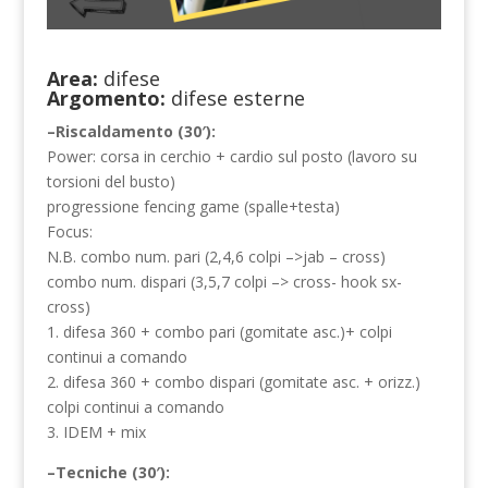
Area:
difese
Argomento:
difese esterne
–Riscaldamento (30′):
Power: corsa in cerchio + cardio sul posto (lavoro su
torsioni del busto)
progressione fencing game (spalle+testa)
Focus:
N.B. combo num. pari (2,4,6 colpi –>jab – cross)
combo num. dispari (3,5,7 colpi –> cross- hook sx-
cross)
1. difesa 360 + combo pari (gomitate asc.)+ colpi
continui a comando
2. difesa 360 + combo dispari (gomitate asc. + orizz.)
colpi continui a comando
3. IDEM + mix
–Tecniche (30′):