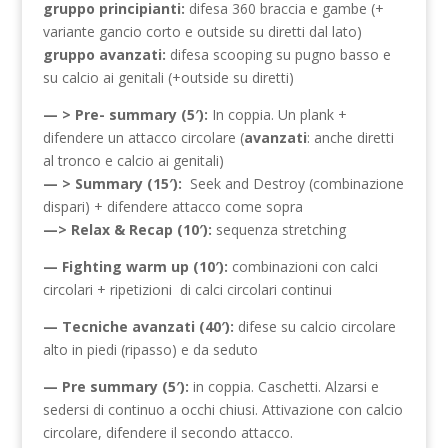
gruppo principianti:
difesa 360 braccia e gambe (+
variante gancio corto e outside su diretti dal lato)
gruppo avanzati
:
difesa scooping su pugno basso e
su calcio ai genitali (+outside su diretti)
— > Pre- summary (5′):
In coppia. Un plank +
difendere un attacco circolare (
avanzati
: anche diretti
al tronco e calcio ai genitali)
— > Summary (15′):
Seek and Destroy (combinazione
dispari) + difendere attacco come sopra
—> Relax & Recap (10′):
sequenza stretching
— Fighting warm up (10′):
combinazioni con calci
circolari + ripetizioni di calci circolari continui
— Tecniche avanzati (40′):
difese su calcio circolare
alto in piedi (ripasso) e da seduto
— Pre summary (5′):
in coppia. Caschetti. Alzarsi e
sedersi di continuo a occhi chiusi. Attivazione con calcio
circolare, difendere il secondo attacco.