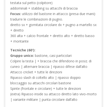
testata sul petto (colpitore)
addominali + stabbing su attacchi di braccia
Focus:
utilizzo del bastone in attacco (presa due mani):
tradurre le combinazioni di pugno.
diretto sx + gomitata circolare dx + pugno a martello sx
+ diretto
360 alta + calcio frontale + diretto alto + diretto basso
+ montante
Tecniche (60′):
Gruppo unico:
bastone, casi particolari
Colpire la testa | + braccia che difendono in posiz. di
cuneo | alternare braccia | ripasso difese dall’alto
Attacco cricket + tutte le direzioni
Ripasso slash di coltello alto | ripasso doppio
bloccaggio su attacchi circolari bastone
Spinte (frontale e circolare) + tutte le direzioni
(extra) Ripasso inside su attacco diretto lato vivo-morto
| variante militare | punta circolare dall’alto