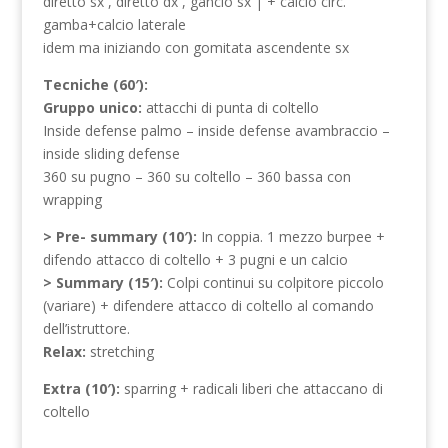
diretto sx , diretto dx , gancio sx | + calcio circ.
gamba+calcio laterale
idem ma iniziando con gomitata ascendente sx
Tecniche (60′):
Gruppo unico:
attacchi di punta di coltello
Inside defense palmo – inside defense avambraccio –
inside sliding defense
360 su pugno – 360 su coltello – 360 bassa con
wrapping
> Pre- summary (10′):
In coppia. 1 mezzo burpee +
difendo attacco di coltello + 3 pugni e un calcio
> Summary (15′):
Colpi continui su colpitore piccolo
(variare) + difendere attacco di coltello al comando
dell’istruttore.
Relax:
stretching
Extra (10′):
sparring + radicali liberi che attaccano di
coltello