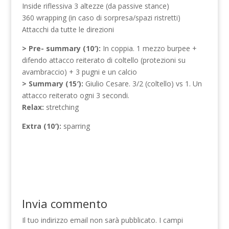
Inside riflessiva 3 altezze (da passive stance)
360 wrapping (in caso di sorpresa/spazi ristretti)
Attacchi da tutte le direzioni
> Pre- summary (10′):
In coppia. 1 mezzo burpee +
difendo attacco reiterato di coltello (protezioni su
avambraccio) + 3 pugni e un calcio
> Summary (15′):
Giulio Cesare. 3/2 (coltello) vs 1. Un
attacco reiterato ogni 3 secondi.
Relax:
stretching
Extra (10′):
sparring
Invia commento
Il tuo indirizzo email non sarà pubblicato.
I campi