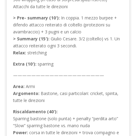
Attacchi da tutte le direzioni
> Pre- summary (10′):
In coppia. 1 mezzo burpee +
difendo attacco reiterato di coltello (protezioni su
avambraccio) + 3 pugni e un calcio
> Summary (15′):
Giulio Cesare. 3/2 (coltello) vs 1. Un
attacco reiterato ogni 3 secondi.
Relax:
stretching
Extra (10′):
sparring
————————————————————
Area:
Armi
Argomento:
Bastone, casi particolari: cricket, spinta,
tutte le direzioni
Riscaldamento (40′):
Sparring bastone (solo punta) + penalty “perdita arto”
“Slow” sparring bastone vs. mano nuda
Power:
corsa in tutte le direzioni + trova compagno e