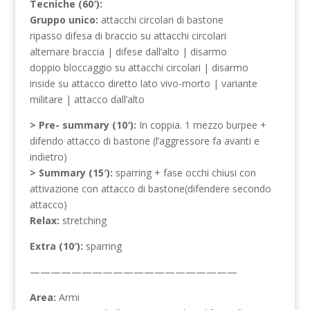
Tecniche (60′):
Gruppo unico:
attacchi circolari di bastone
ripasso difesa di braccio su attacchi circolari
alternare braccia | difese dall’alto | disarmo
doppio bloccaggio su attacchi circolari | disarmo
inside su attacco diretto lato vivo-morto | variante
militare | attacco dall’alto
> Pre- summary (10′):
In coppia. 1 mezzo burpee +
difendo attacco di bastone (l’aggressore fa avanti e
indietro)
> Summary (15′):
sparring + fase occhi chiusi con
attivazione con attacco di bastone(difendere secondo
attacco)
Relax:
stretching
Extra (10′):
sparring
————————————————————
Area:
Armi