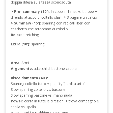
doppia difesa su altezza sconosciuta
> Pre- summary (10′):
In coppia. 1 mezzo burpee +
difendo attacco di coltello slash + 3 pugni e un calcio
> Summary (15′):
sparring con radicali liberi con
caschetto che attaccano di coltello
Relax:
stretching
Extra (10′):
sparring
————————————————————
Area:
Armi
Argomento:
attacchi di bastone circolari.
Riscaldamento (40′):
Sparring coltello tutto + penalty “perdita arto”
Slow sparring coltello vs. bastone
Slow sparring bastone vs. mano nuda
Power:
corsa in tutte le direzioni + trova compagno e
spalla vs. spalla
plank gomiti + stabbing su bastone