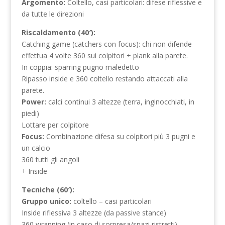
Argomento:
Coltello, casi particolari: difese riflessive e
da tutte le direzioni
Riscaldamento (40′):
Catching game (catchers con focus): chi non difende
effettua 4 volte 360 sui colpitori + plank alla parete.
In coppia: sparring pugno maledetto
Ripasso inside e 360 coltello restando attaccati alla
parete.
Power:
calci continui 3 altezze (terra, inginocchiati, in
piedi)
Lottare per colpitore
Focus:
Combinazione difesa su colpitori più 3 pugni e
un calcio
360 tutti gli angoli
+ Inside
Tecniche (60′):
Gruppo unico:
coltello – casi particolari
Inside riflessiva 3 altezze (da passive stance)
360 wrapping (in caso di sorpresa/spazi ristretti)