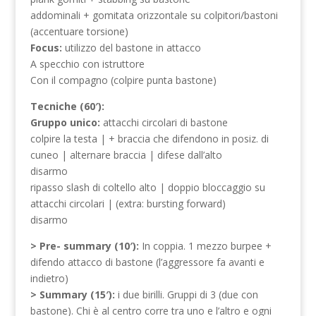
addominali + gomitata orizzontale su colpitori/bastoni
(accentuare torsione)
Focus:
utilizzo del bastone in attacco
A specchio con istruttore
Con il compagno (colpire punta bastone)
Tecniche (60′):
Gruppo unico:
attacchi circolari di bastone
colpire la testa | + braccia che difendono in posiz. di
cuneo | alternare braccia | difese dall’alto
disarmo
ripasso slash di coltello alto | doppio bloccaggio su
attacchi circolari | (extra: bursting forward)
disarmo
> Pre- summary (10′):
In coppia. 1 mezzo burpee +
difendo attacco di bastone (l’aggressore fa avanti e
indietro)
> Summary (15′):
i due birilli. Gruppi di 3 (due con
bastone). Chi è al centro corre tra uno e l’altro e ogni