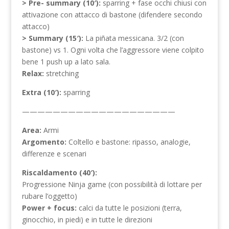
> Pre- summary (10′):
sparring + fase occhi chiusi con
attivazione con attacco di bastone (difendere secondo
attacco)
> Summary (15′):
La piñata messicana. 3/2 (con
bastone) vs 1. Ogni volta che l’aggressore viene colpito
bene 1 push up a lato sala.
Relax:
stretching
Extra (10′):
sparring
————————————————————
Area:
Armi
Argomento:
Coltello e bastone: ripasso, analogie,
differenze e scenari
Riscaldamento (40′):
Progressione Ninja game (con possibilità di lottare per
rubare l’oggetto)
Power + focus:
calci da tutte le posizioni (terra,
ginocchio, in piedi) e in tutte le direzioni