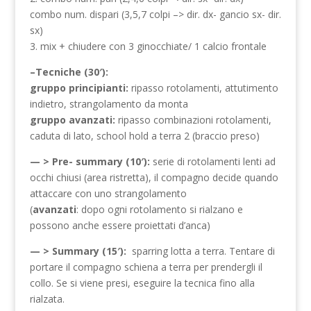
combo num. dispari (3,5,7 colpi –> dir. dx- gancio sx- dir.
sx)
3. mix + chiudere con 3 ginocchiate/ 1 calcio frontale
–Tecniche (30′):
gruppo principianti:
ripasso rotolamenti, attutimento
indietro, strangolamento da monta
gruppo avanzati:
ripasso combinazioni rotolamenti,
caduta di lato, school hold a terra 2 (braccio preso)
— > Pre- summary (10′):
serie di rotolamenti lenti ad
occhi chiusi (area ristretta), il compagno decide quando
attaccare con uno strangolamento
(
avanzati
: dopo ogni rotolamento si rialzano e
possono anche essere proiettati d’anca)
— > Summary (15′):
sparring lotta a terra. Tentare di
portare il compagno schiena a terra per prendergli il
collo. Se si viene presi, eseguire la tecnica fino alla
rialzata.