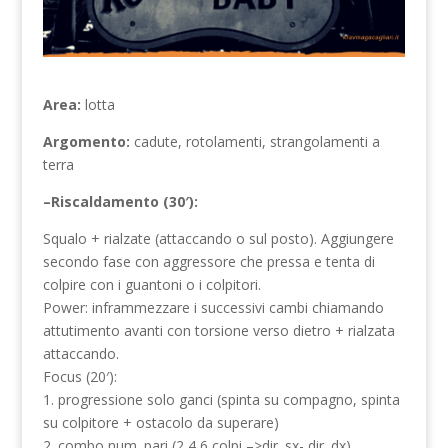
Area:
lotta
Argomento:
cadute, rotolamenti, strangolamenti a
terra
–Riscaldamento (30′):
Squalo + rialzate (attaccando o sul posto). Aggiungere
secondo fase con aggressore che pressa e tenta di
colpire con i guantoni o i colpitori.
Power: inframmezzare i successivi cambi chiamando
attutimento avanti con torsione verso dietro + rialzata
attaccando.
Focus (20′):
1. progressione solo ganci (spinta su compagno, spinta
su colpitore + ostacolo da superare)
2. combo num. pari (2,4,6 colpi –>dir. sx- dir. dx)