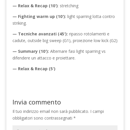
— Relax & Recap (10′)
: stretching
— Fighting warm up (10′):
light sparring lotta contro
striking.
— Tecniche avanzati (45′):
ripasso rotolamenti e
cadute, outside big sweep (G1), proiezione low kick (G2)
— Summary (10′):
Alternare fasi light sparring vs
difendere un attacco e proiettare.
— Relax & Recap (5′)
Invia commento
Il tuo indirizzo email non sarà pubblicato.
I campi
obbligatori sono contrassegnati
*