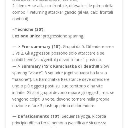
2. idem, + se attacco frontale, difesa inside prima della
combo + returning attacker gancio (al via, calci frontali
continui)
–Tecniche (30′):
Lezione unica:
progressione sparring
.
— > Pre- summary (10′):
Gruppi da 5. Difendere area
3 vs 2. Gli aggressori possono solo attaccare e se
colpiti bene(viso/genitali) devono fare 1 push up.
— > Summary (15′):
Kamchatka or death!!!
Slow
sparring “vivace”: 3 squadre (ogni squadra ha la sua
“nazione”). La Kamchatka Resistance deve difendere
uno o più oggetti posti sul suo territorio e ha vite
infinite. Gli altri gruppi devono rubare gli oggetti, ma, se
vengono colpiti 3 volte, devono tornare nella propria
nazione e fare 3 push-up prima di riprendere.
— Defaticamento (10′):
Sequenza yoga. Ricorda
principio difesa terza persona (sacrificare sicurezza