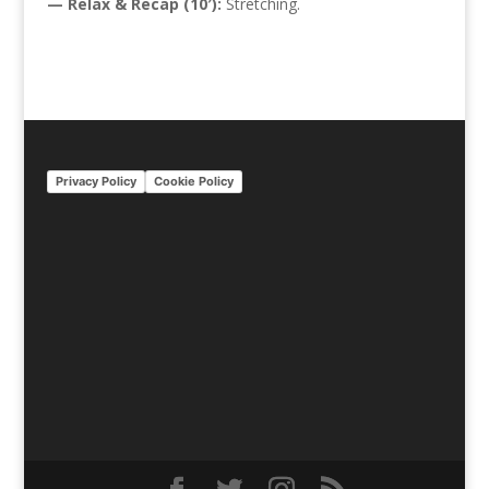
— Relax & Recap (10′):
Stretching.
Privacy Policy
Cookie Policy