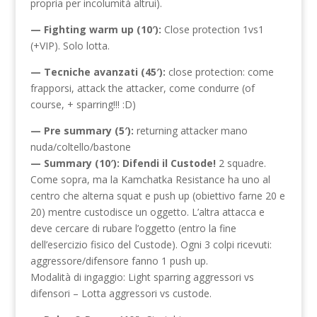
propria per incolumità altrui).
— Fighting warm up (10′):
Close protection 1vs1
(+VIP). Solo lotta.
— Tecniche avanzati (45′):
close protection: come
frapporsi, attack the attacker, come condurre (of
course, + sparring!!! :D)
— Pre summary (5′):
returning attacker mano
nuda/coltello/bastone
— Summary (10′): Difendi il Custode!
2 squadre.
Come sopra, ma la Kamchatka Resistance ha uno al
centro che alterna squat e push up (obiettivo farne 20 e
20) mentre custodisce un oggetto. L’altra attacca e
deve cercare di rubare l’oggetto (entro la fine
dell’esercizio fisico del Custode). Ogni 3 colpi ricevuti:
aggressore/difensore fanno 1 push up.
Modalità di ingaggio: Light sparring aggressori vs
difensori – Lotta aggressori vs custode.