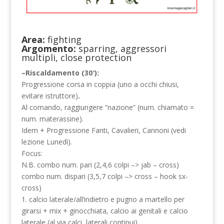
Area:
fighting
Argomento:
sparring, aggressori
multipli, close protection
–Riscaldamento (30′):
Progressione corsa in coppia (uno a occhi chiusi,
evitare istruttore)
.
Al comando, raggiungere “nazione” (num. chiamato =
num. materassine).
Idem + Progressione Fanti, Cavalieri, Cannoni (vedi
lezione Lunedì).
Focus:
N.B. combo num. pari (2,4,6 colpi –> jab – cross)
combo num. dispari (3,5,7 colpi –> cross – hook sx-
cross)
1. calcio laterale/all’indietro e pugno a martello per
girarsi + mix + ginocchiata, calcio ai genitali e calcio
laterale (al via calci, laterali continui)