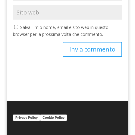
Salva il mio nome, email e sito web in questo
browser per la prossima volta che commento.
A
l
t
e
r
n
a
t
i
Privacy Policy
Cookie Policy
v
e