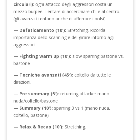
circolari)
: ogni attacco degli aggressori costa un
mezzo burpee. Tentare di accerchiare chi è al centro.
(gli avanzati tentano anche di afferrare i polsi)
— Defaticamento (10′):
Stretching. Ricorda
importanza dello scanning e del girare intorno agli
aggressori.
— Fighting warm up (10′):
slow sparring bastone vs.
bastone
— Tecniche avanzati (45′):
coltello da tutte le
direzioni.
— Pre summary (5′):
returning attacker mano
nuda/coltello/bastone
— Summary (10′):
sparring 3 vs 1 (mano nuda,
coltello, bastone)
— Relax & Recap (10′):
Stretching.