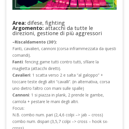
Area:
difese, fighting
Argomento:
attacchi da tutte le
direzioni, gestione di più aggressori
–Riscaldamento (30′):
Fanti, cavalieri, cannoni (corsa inframmezzata da questi
comandi).
Fanti
: fencing game tutti contro tutti, sfilare la
maglietta (attacchi diretti).
Cavalieri
: 1 scatta verso 2 e salta “al galoppo” +
toccare teste degli altri “cavalli”. (in alternativa, corsa
uno dietro l’altro con mani sulle spalle)
Cannoni
: 1 si piazza in plank, 2 prende le gambe,
carriola + pestare le mani degli altri.
Focus:
N.B. combo num. pari (2,4,6 colpi –> jab – cross)
combo num. dispari (3,5,7 colpi –> cross – hook sx-
cross)