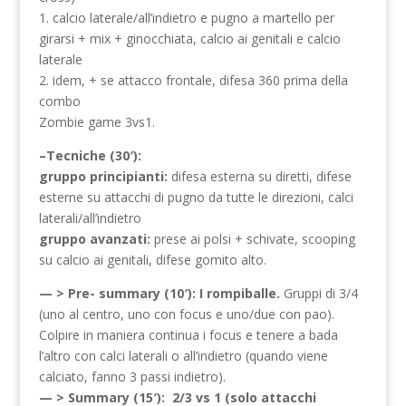
1. calcio laterale/all’indietro e pugno a martello per
girarsi + mix + ginocchiata, calcio ai genitali e calcio
laterale
2. idem, + se attacco frontale, difesa 360 prima della
combo
Zombie game 3vs1.
–Tecniche (30′):
gruppo principianti:
difesa esterna su diretti, difese
esterne su attacchi di pugno da tutte le direzioni, calci
laterali/all’indietro
gruppo avanzati:
prese ai polsi + schivate, scooping
su calcio ai genitali, difese gomito alto.
— > Pre- summary (10′): I rompiballe.
Gruppi di 3/4
(uno al centro, uno con focus e uno/due con pao).
Colpire in maniera continua i focus e tenere a bada
l’altro con calci laterali o all’indietro (quando viene
calciato, fanno 3 passi indietro).
— > Summary (15′): 2/3 vs 1 (solo attacchi