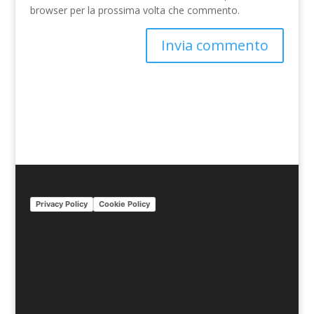
browser per la prossima volta che commento.
A
l
t
e
r
n
a
t
i
Privacy Policy
Cookie Policy
v
e
: