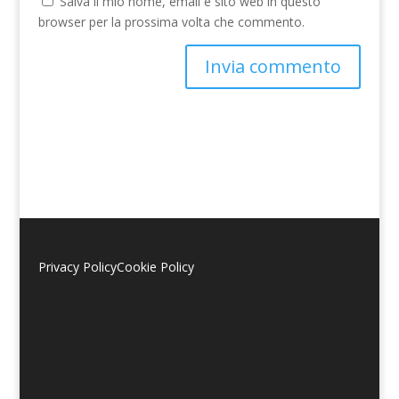
Salva il mio nome, email e sito web in questo
browser per la prossima volta che commento.
A
l
t
e
r
n
a
t
i
Privacy Policy
Cookie Policy
v
e
: