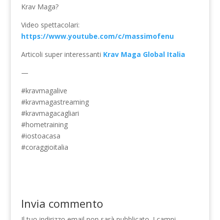
Krav Maga?
Video spettacolari:
https://www.youtube.com/c/massimofenu
Articoli super interessanti
Krav Maga Global Italia
—
#kravmagalive
#kravmagastreaming
#kravmagacagliari
#hometraining
#iostoacasa
#coraggioitalia
Invia commento
Il tuo indirizzo email non sarà pubblicato.
I campi