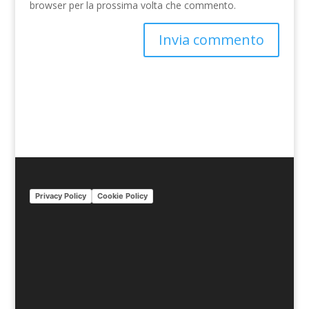
browser per la prossima volta che commento.
A
l
t
e
r
n
a
t
i
Privacy Policy
Cookie Policy
v
e
: