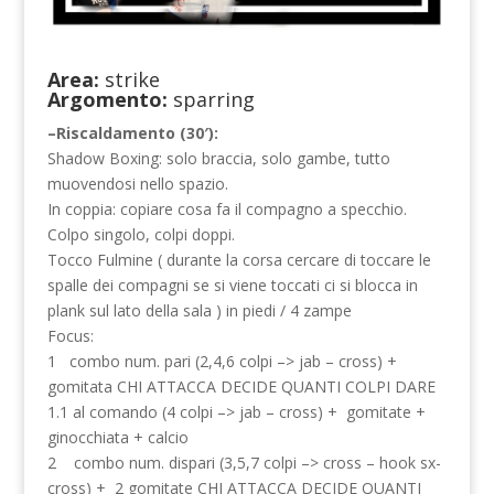
Area:
strike
Argomento:
sparring
–Riscaldamento (30′):
Shadow Boxing: solo braccia, solo gambe, tutto
muovendosi nello spazio.
In coppia: copiare cosa fa il compagno a specchio.
Colpo singolo, colpi doppi.
Tocco Fulmine ( durante la corsa cercare di toccare le
spalle dei compagni se si viene toccati ci si blocca in
plank sul lato della sala ) in piedi / 4 zampe
Focus:
1 combo num. pari (2,4,6 colpi –> jab – cross) +
gomitata CHI ATTACCA DECIDE QUANTI COLPI DARE
1.1 al comando (4 colpi –> jab – cross) + gomitate +
ginocchiata + calcio
2 combo num. dispari (3,5,7 colpi –> cross – hook sx-
cross) + 2 gomitate CHI ATTACCA DECIDE QUANTI