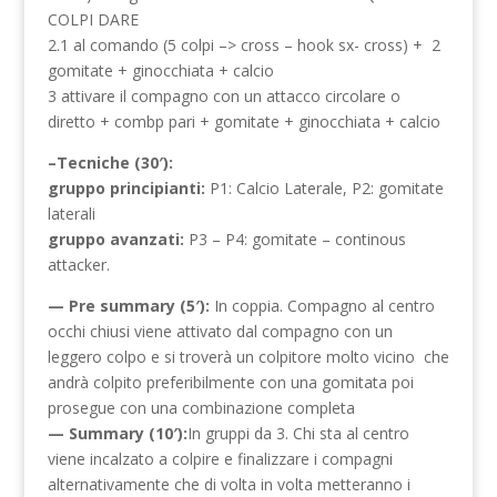
COLPI DARE
2.1 al comando (5 colpi –> cross – hook sx- cross) + 2
gomitate + ginocchiata + calcio
3 attivare il compagno con un attacco circolare o
diretto + combp pari + gomitate + ginocchiata + calcio
–Tecniche (30′):
gruppo principianti:
P1: Calcio Laterale, P2: gomitate
laterali
gruppo avanzati:
P3 – P4: gomitate – continous
attacker.
— Pre summary (5′):
In coppia. Compagno al centro
occhi chiusi viene attivato dal compagno con un
leggero colpo e si troverà un colpitore molto vicino che
andrà colpito preferibilmente con una gomitata poi
prosegue con una combinazione completa
— Summary (10′):
In gruppi da 3. Chi sta al centro
viene incalzato a colpire e finalizzare i compagni
alternativamente che di volta in volta metteranno i