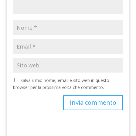
Salva il mio nome, email e sito web in questo
browser per la prossima volta che commento.
A
l
t
e