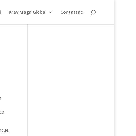
i
Krav Maga Global
Contattaci
o
cco
nque.