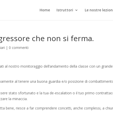
Home
Istruttori
Le nostre lezion
aggressore che non si ferma.
ari
|
0 commenti
ti al nostro monitoraggio dell’andamento della classe con un grande
ativamente al tenere una buona guardia e/o posizione di combattiment
ssere stato sfortunato e la tua de-escalation o il tuo primo contratta
zzare la minaccia.
tta bene, riesce a far comprendere concetti, anche complessi, a chiu