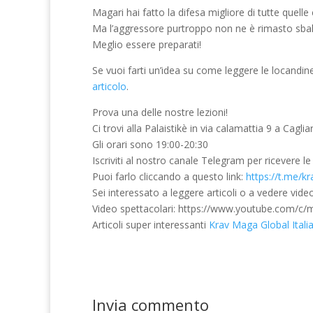
Magari hai fatto la difesa migliore di tutte quell
Ma l’aggressore purtroppo non ne è rimasto sbalor
Meglio essere preparati!
Se vuoi farti un’idea su come leggere le locandin
articolo
.
Prova una delle nostre lezioni!
Ci trovi alla Palaistikè in via calamattia 9 a Caglia
Gli orari sono 19:00-20:30
Iscriviti al nostro canale Telegram per ricevere l
Puoi farlo cliccando a questo link:
https://t.me/k
Sei interessato a leggere articoli o a vedere vid
Video spettacolari: https://www.youtube.com/c
Articoli super interessanti
Krav Maga Global Itali
Invia commento