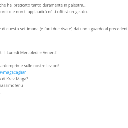
e che hai praticato tanto duramente in palestra…
dito e non ti applaudirà nè ti offrirà un gelato.
e di questa settimana (e farti due risate) dai uno sguardo al preceden
rti il Lunedì Mercoledì e Venerdì.
e antemprime sulle nostre lezioni!
ravmagacagliari
eo di Krav Maga?
/massimofenu
a
.