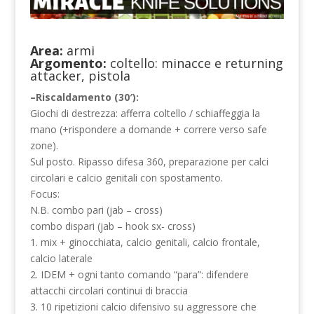
Area:
armi
Argomento:
coltello: minacce e returning
attacker, pistola
–Riscaldamento (30′):
Giochi di destrezza: afferra coltello / schiaffeggia la
mano (+rispondere a domande + correre verso safe
zone).
Sul posto. Ripasso difesa 360, preparazione per calci
circolari e calcio genitali con spostamento.
Focus:
N.B. combo pari (jab – cross)
combo dispari (jab – hook sx- cross)
1. mix + ginocchiata, calcio genitali, calcio frontale,
calcio laterale
2. IDEM + ogni tanto comando “para”: difendere
attacchi circolari continui di braccia
3. 10 ripetizioni calcio difensivo su aggressore che