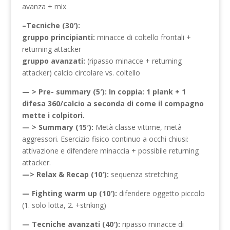
avanza + mix
–Tecniche (30′):
gruppo principianti:
minacce di coltello frontali +
returning attacker
gruppo avanzati
:
(ripasso minacce + returning
attacker) calcio circolare vs. coltello
— > Pre- summary (5′): In coppia: 1 plank + 1
difesa 360/calcio a seconda di come il compagno
mette i colpitori.
— > Summary (15′):
Metà classe vittime, metà
aggressori. Esercizio fisico continuo a occhi chiusi:
attivazione e difendere minaccia + possibile returning
attacker.
—> Relax & Recap (10′):
sequenza stretching
— Fighting warm up (10′):
difendere oggetto piccolo
(1. solo lotta, 2. +striking)
— Tecniche avanzati (40′):
ripasso minacce di