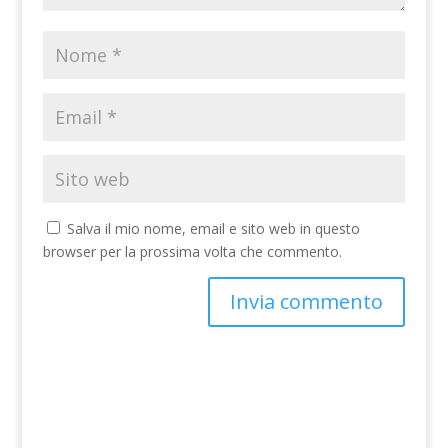
Salva il mio nome, email e sito web in questo
browser per la prossima volta che commento.
A
l
t
e
r