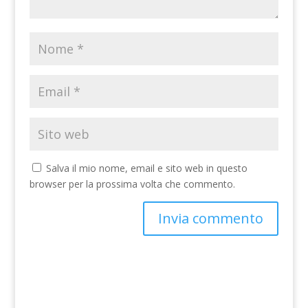
Salva il mio nome, email e sito web in questo
browser per la prossima volta che commento.
A
l
t
e
r