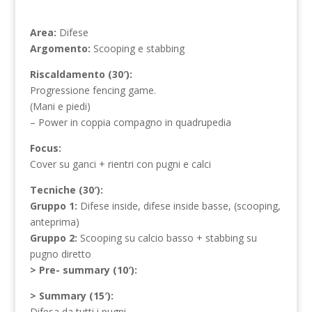
Area:
Difese
Argomento:
Scooping e stabbing
Riscaldamento (30′):
Progressione fencing game.
(Mani e piedi)
– Power in coppia compagno in quadrupedia
Focus:
Cover su ganci + rientri con pugni e calci
Tecniche (30′):
Gruppo 1:
Difese inside, difese inside basse, (scooping,
anteprima)
Gruppo 2:
Scooping su calcio basso + stabbing su
pugno diretto
> Pre- summary (10′):
> Summary (15′):
Difesa da tutti i pugni.