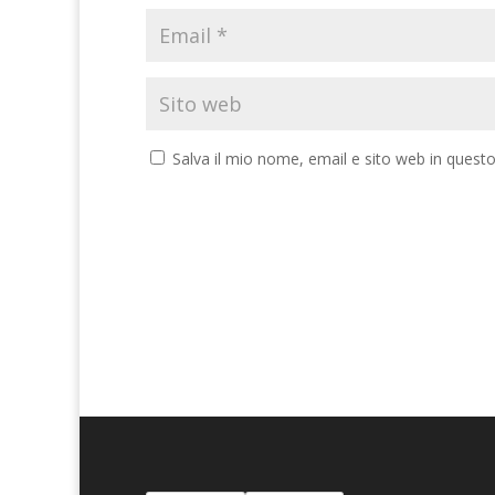
Salva il mio nome, email e sito web in ques
A
l
t
e
r
n
a
t
i
v