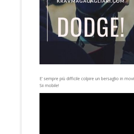
E’ sempre più difficile colpire un bersaglio in mo
Sii mobile!