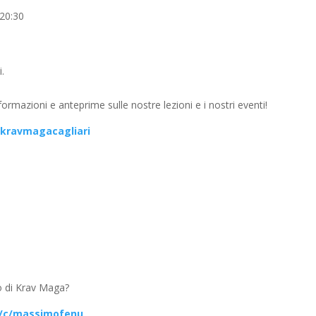
 20:30
.
formazioni e anteprime sulle nostre lezioni e i nostri eventi!
/kravmagacagliari
eo di Krav Maga?
m/c/massimofenu