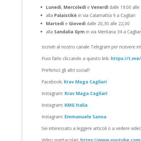
Lunedì
,
Mercoledì
e
Venerdì
dalle 19:00 alle
alla
Palaistikè
in via Calamattia 9 a Cagliari
Martedì
e
Giovedì
dalle 20,30 alle 22,00
alla
Sandalia Gym
in via Mentana 34 a Cagliari
Iscriviti al nostro canale Telegram per ricevere in
Puoi farlo cliccando a questo link:
https://t.me
Preferisci gli altri social?
Facebook:
Krav Maga Cagliari
Instagram:
Krav Maga Cagliari
Instagram:
KMG Italia
Instagram:
Emmanuele Sanna
Sei interessato a leggere articoli o a vedere vid
Video spettacolari:
https://www.youtube.co