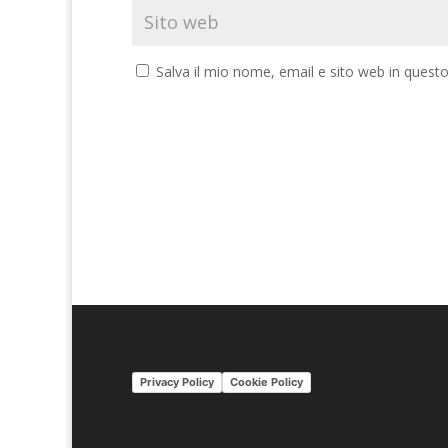
Salva il mio nome, email e sito web in ques
A
l
t
e
r
n
a
t
i
v
Privacy Policy
Cookie Policy
e
: