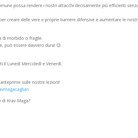
une possa rendere i nostri attacchi decisamente più efficienti senz
 per creare delle vere e proprie barriere difensive e aumentare le nost
a di morbido o fragile.
lte, può essere davvero dura! 😉
rti il Lunedì Mercoledì e Venerdì.
 anteprime sulle nostre lezioni!
ravmagacagliari
eo di Krav Maga?