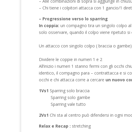
– Alle combinazioni di sopra si aggiunge in chiusu
– Chi tiene i colpitori attacca con 1 gancio/1 dire
– Progressione verso lo sparring
In coppia:
un compagno tira un singolo colpo al
solo osservare, quando il colpo viene ripetuto si 
Un attacco con singolo colpo ( braccia o gambe)
Dividere le coppie in numeri 1 e 2
All’inizio i numeri 1 stanno fermi con gli occhi c
identico, il compagno para – contrattacca e si c
occhi e chi attacca corre a cercare
un nuovo c
1Vs1
Sparring solo braccia
Sparring solo gambe
Sparring vale tutto
2Vs1
Chi sta al centro può difendersi in ogni mo
Relax e Recap :
stretching