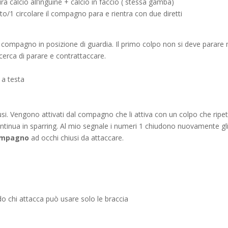
ra calcio all’inguine + calcio in faccio ( stessa gamba)
tto/1 circolare il compagno para e rientra con due diretti
 compagno in posizione di guardia. Il primo colpo non si deve parare
cerca di parare e contrattaccare.
 a testa
hiusi. Vengono attivati dal compagno che li attiva con un colpo che ripe
ontinua in sparring. Al mio segnale i numeri 1 chiudono nuovamente gl
ompagno
ad occhi chiusi da attaccare.
do chi attacca può usare solo le braccia