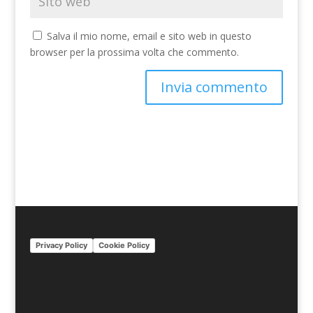
Salva il mio nome, email e sito web in questo
browser per la prossima volta che commento.
A
l
t
e
r
n
a
t
i
Privacy Policy
Cookie Policy
v
e
: