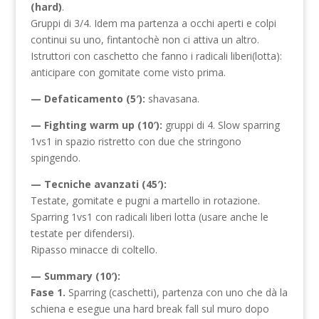
(hard)
.
Gruppi di 3/4. Idem ma partenza a occhi aperti e colpi
continui su uno, fintantochè non ci attiva un altro.
Istruttori con caschetto che fanno i radicali liberi(lotta):
anticipare con gomitate come visto prima.
— Defaticamento (5′):
shavasana.
— Fighting warm up (10′):
gruppi di 4. Slow sparring
1vs1 in spazio ristretto con due che stringono
spingendo.
— Tecniche avanzati (45′):
Testate, gomitate e pugni a martello in rotazione.
Sparring 1vs1 con radicali liberi lotta (usare anche le
testate per difendersi).
Ripasso minacce di coltello.
— Summary (10′):
Fase 1.
Sparring (caschetti), partenza con uno che dà la
schiena e esegue una hard break fall sul muro dopo