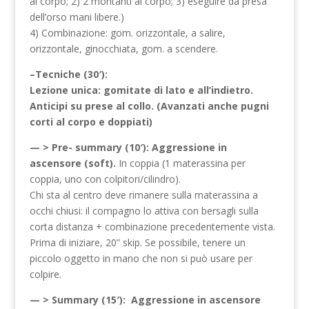
al corpo; 2) 2 montanti al corpo; 3) eseguire da presa
dell’orso mani libere.)
4) Combinazione: gom. orizzontale, a salire,
orizzontale, ginocchiata, gom. a scendere.
–Tecniche (30′):
Lezione unica: gomitate di lato e all’indietro.
Anticipi su prese al collo. (Avanzati anche pugni
corti al corpo e doppiati)
— > Pre- summary (10′): Aggressione in
ascensore (soft).
In coppia (1 materassina per
coppia, uno con colpitori/cilindro).
Chi sta al centro deve rimanere sulla materassina a
occhi chiusi: il compagno lo attiva con bersagli sulla
corta distanza + combinazione precedentemente vista.
Prima di iniziare, 20” skip. Se possibile, tenere un
piccolo oggetto in mano che non si può usare per
colpire.
— > Summary (15′): Aggressione in ascensore