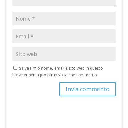
Salva il mio nome, email e sito web in questo
browser per la prossima volta che commento.
A
l
t
e
r