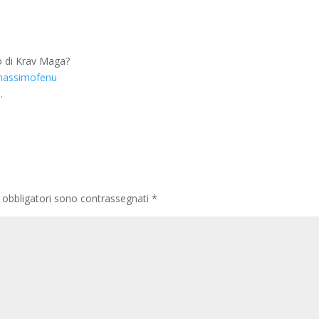
eo di Krav Maga?
massimofenu
a
.
 obbligatori sono contrassegnati
*