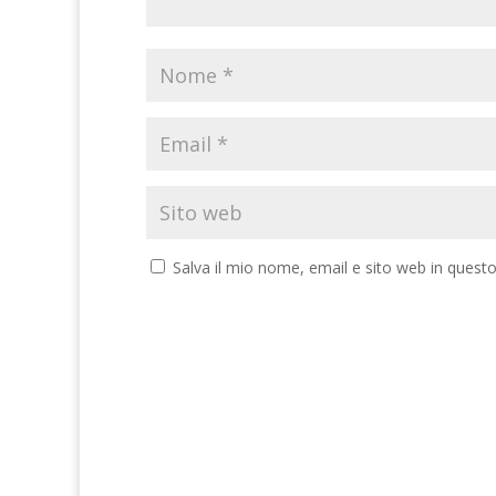
Salva il mio nome, email e sito web in ques
A
l
t
e
r
n