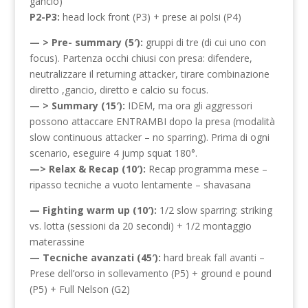
gancio)
P2-P3:
head lock front (P3) + prese ai polsi (P4)
— > Pre- summary (5′):
gruppi di tre (di cui uno con
focus). Partenza occhi chiusi con presa: difendere,
neutralizzare il returning attacker, tirare combinazione
diretto ,gancio, diretto e calcio su focus.
— > Summary (15′):
IDEM, ma ora gli aggressori
possono attaccare ENTRAMBI dopo la presa (modalità
slow continuous attacker – no sparring). Prima di ogni
scenario, eseguire 4 jump squat 180°.
—> Relax & Recap (10′):
Recap programma mese –
ripasso tecniche a vuoto lentamente – shavasana
— Fighting warm up (10′):
1/2 slow sparring: striking
vs. lotta (sessioni da 20 secondi) + 1/2 montaggio
materassine
— Tecniche avanzati (45′):
hard break fall avanti –
Prese dell’orso in sollevamento (P5) + ground e pound
(P5) + Full Nelson (G2)