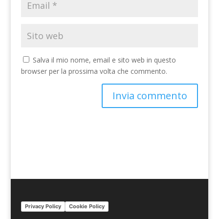
Salva il mio nome, email e sito web in questo
browser per la prossima volta che commento.
A
l
t
e
r
n
a
t
i
Privacy Policy
Cookie Policy
v